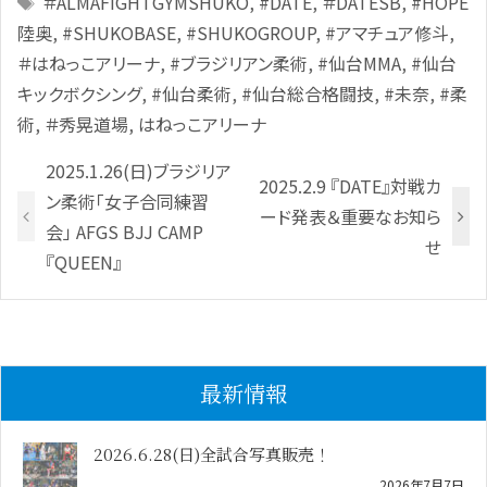
＃ALMAFIGHTGYMSHUKO
,
#DATE
,
＃DATESB
,
#HOPE
陸奥
,
#SHUKOBASE
,
#SHUKOGROUP
,
#アマチュア修斗
,
＃はねっこアリーナ
,
#ブラジリアン柔術
,
#仙台MMA
,
#仙台
キックボクシング
,
#仙台柔術
,
#仙台総合格闘技
,
#未奈
,
#柔
術
,
＃秀晃道場
,
はねっこアリーナ
2025.1.26(日)ブラジリア
2025.2.9 『DATE』対戦カ
ン柔術「女子合同練習
ード発表＆重要なお知ら
会」 AFGS BJJ CAMP
せ
『QUEEN』
最新情報
2026.6.28(日)全試合写真販売！
2026年7月7日