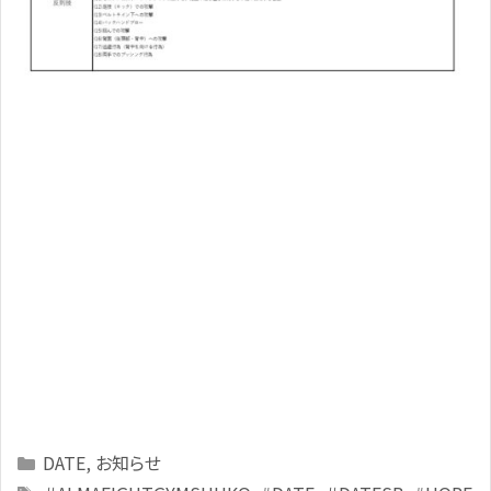
Categories
DATE
,
お知らせ
Tags