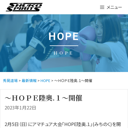
Skip
メニュー
to
content
HOPE
HOPE
秀晃道場
>
最新情報
>
HOPE
> 〜ＨＯＰＥ陸奥.１〜開催
〜ＨＯＰＥ陸奥.１〜開催
2023年1月22日
2月5日（日）にアマチュア大会「HOPE陸奥.１」(みちのく)を開