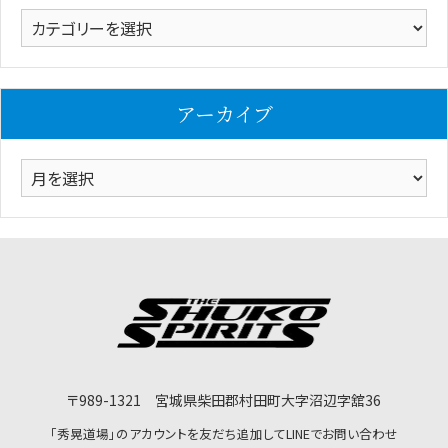
カ
テ
ゴ
リ
アーカイブ
ー
ア
ー
カ
イ
ブ
〒989-1321 宮城県柴田郡村田町大字沼辺字舘36
「秀晃道場」のアカウントを友だち追加してLINEでお問い合わせ