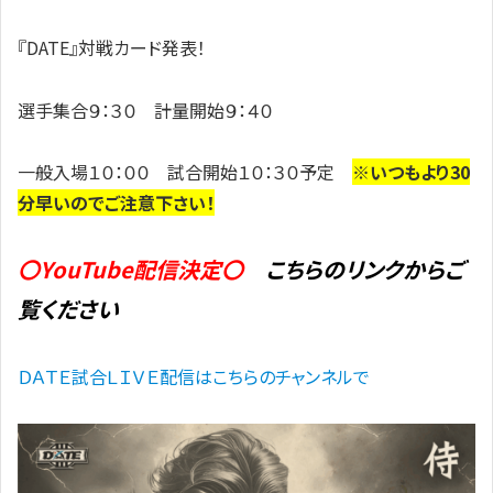
『DATE』対戦カード発表！
選手集合９：３０ 計量開始９：４０
一般入場１０：００ 試合開始１０：３０予定
※いつもより30
分早いのでご注意下さい！
〇YouTube配信決定〇
こちらのリンクからご
覧ください
ＤＡＴＥ試合ＬＩＶＥ配信はこちらのチャンネルで