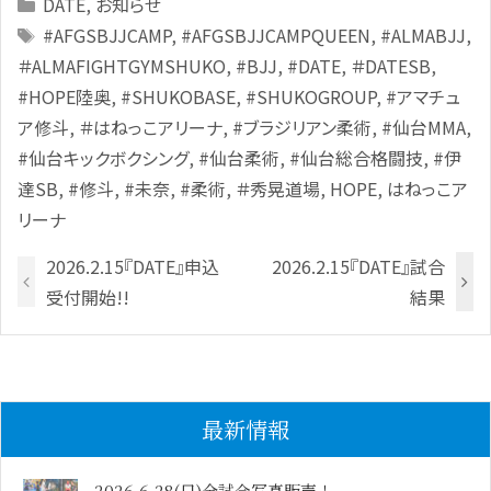
Categories
DATE
,
お知らせ
Tags
#AFGSBJJCAMP
,
#AFGSBJJCAMPQUEEN
,
#ALMABJJ
,
＃ALMAFIGHTGYMSHUKO
,
#BJJ
,
#DATE
,
＃DATESB
,
#HOPE陸奥
,
#SHUKOBASE
,
#SHUKOGROUP
,
#アマチュ
ア修斗
,
＃はねっこアリーナ
,
#ブラジリアン柔術
,
#仙台MMA
,
#仙台キックボクシング
,
#仙台柔術
,
#仙台総合格闘技
,
#伊
達SB
,
#修斗
,
#未奈
,
#柔術
,
＃秀晃道場
,
HOPE
,
はねっこア
リーナ
2026.2.15『DATE』申込
2026.2.15『DATE』試合
受付開始!!
結果
最新情報
2026.6.28(日)全試合写真販売！