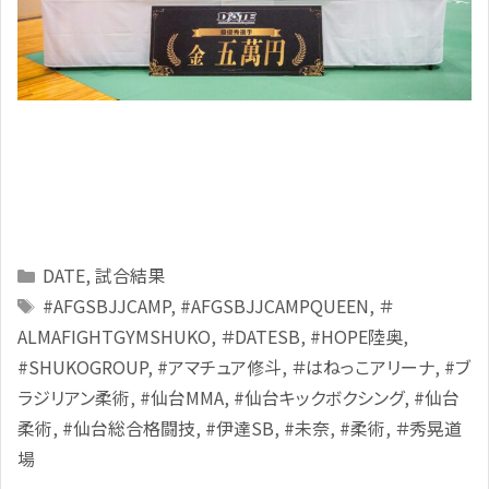
Categories
DATE
,
試合結果
Tags
#AFGSBJJCAMP
,
#AFGSBJJCAMPQUEEN
,
＃
ALMAFIGHTGYMSHUKO
,
＃DATESB
,
#HOPE陸奥
,
#SHUKOGROUP
,
#アマチュア修斗
,
＃はねっこアリーナ
,
#ブ
ラジリアン柔術
,
#仙台MMA
,
#仙台キックボクシング
,
#仙台
柔術
,
#仙台総合格闘技
,
#伊達SB
,
#未奈
,
#柔術
,
＃秀晃道
場