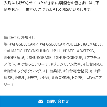
入場はお断りさせていただきます。喫煙者の皆さまにはご不
便をおかけしますが、ご協力よろしくお願いいたします。
Categories
DATE
,
お知らせ
Tags
#AFGSBJJCAMP
,
#AFGSBJJCAMPQUEEN
,
#ALMABJJ
,
＃ALMAFIGHTGYMSHUKO
,
#BJJ
,
#DATE
,
＃DATESB
,
#HOPE陸奥
,
#SHUKOBASE
,
#SHUKOGROUP
,
#アマチュ
ア修斗
,
＃はねっこアリーナ
,
#ブラジリアン柔術
,
#仙台MMA
,
#仙台キックボクシング
,
#仙台柔術
,
#仙台総合格闘技
,
#伊
達SB
,
#修斗
,
#未奈
,
#柔術
,
＃秀晃道場
,
HOPE
,
はねっこア
リーナ
お問い合わせ