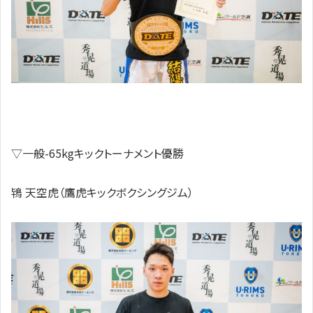
▽一般-65kgキックトーナメント優勝
鴇 天空虎（鷹虎キックボクシングジム）