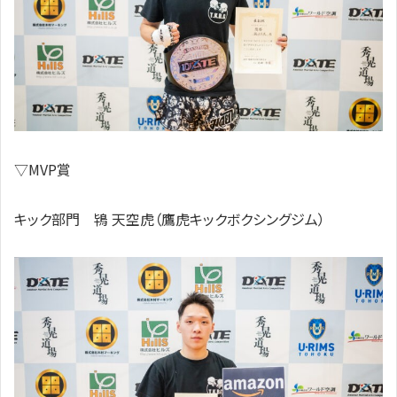
▽MVP賞
キック部門 鴇 天空虎（鷹虎キックボクシングジム）