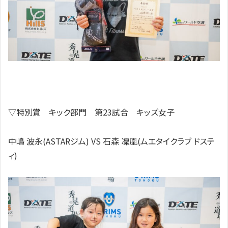
▽特別賞 キック部門 第23試合 キッズ女子
中嶋 波永(ASTARジム) VS 石森 凜凰(ムエタイクラブ ドステ
ィ)