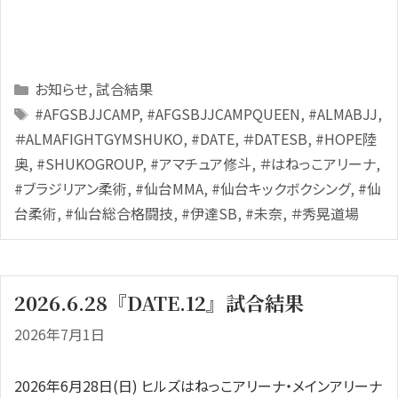
Categories
お知らせ
,
試合結果
Tags
#AFGSBJJCAMP
,
#AFGSBJJCAMPQUEEN
,
#ALMABJJ
,
＃ALMAFIGHTGYMSHUKO
,
#DATE
,
＃DATESB
,
#HOPE陸
奥
,
#SHUKOGROUP
,
#アマチュア修斗
,
＃はねっこアリーナ
,
#ブラジリアン柔術
,
#仙台MMA
,
#仙台キックボクシング
,
#仙
台柔術
,
#仙台総合格闘技
,
#伊達SB
,
#未奈
,
＃秀晃道場
2026.6.28『DATE.12』試合結果
2026年7月1日
2026年6月28日(日) ヒルズはねっこアリーナ・メインアリーナ