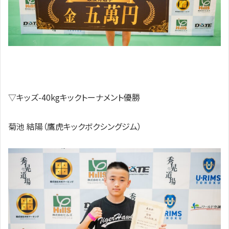
▽キッズ-40kgキックトーナメント優勝
菊池 結陽（鷹虎キックボクシングジム）